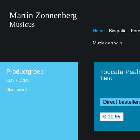
Martin Zonnenberg
Musicus
Home
Biografie
Kor
Muziek en wijn
Productgroep
Toccata Psal
Titels:
CD's / DVD's
Bladmuziek
Direct bestellen
€ 11,95