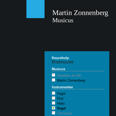
Martin Zonnenberg
Musicus
Keuzehulp
Bladmuziek
Musicus
Marjolein de Wit
Martin Zonnenberg
Instrumenten
Fagot
Fluit
Hobo
Orgel
Percussie