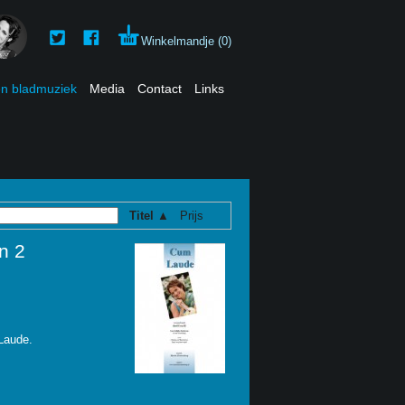
Winkelmandje (0)
en bladmuziek
Media
Contact
Links
Titel ▲
Prijs
n 2
Laude.