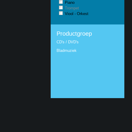
Piano
Trompet
Viool - Orkest
Productgroep
CD's / DVD's
Bladmuziek