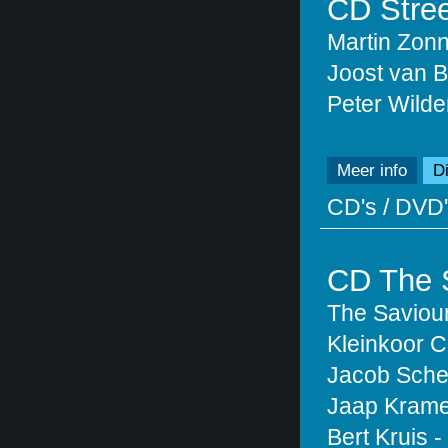
CD Stree
Martin Zon
Joost van B
Peter Wilde
Meer info
Di
CD's / DVD'
CD The 
The Saviour
Kleinkoor C
Jacob Schen
Jaap Krame
Bert Kruis -