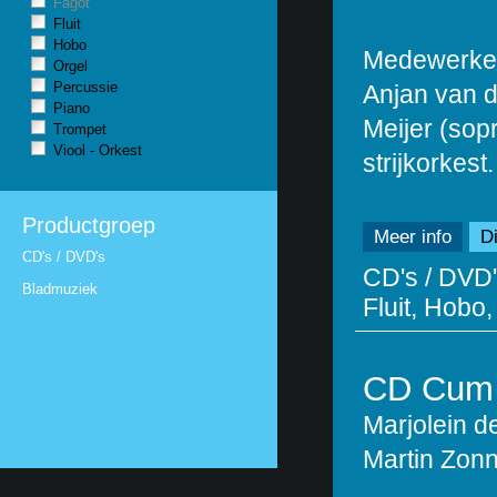
Fagot
Fluit
Hobo
Medewerkend
Orgel
Percussie
Anjan van d
Piano
Meijer (sop
Trompet
Viool - Orkest
strijkorkest.
Productgroep
Meer info
Di
CD's / DVD's
CD's / DVD'
Bladmuziek
Fluit, Hobo,
CD Cum 
Marjolein d
Martin Zon