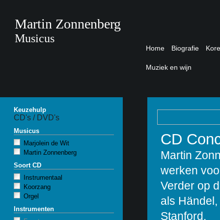
Martin Zonnenberg
Musicus
Home
Biografie
Kor
Muziek en wijn
Keuzehulp
CD's / DVD's
Musicus
CD Conce
Marjolein de Wit
Martin Zonnenberg
Martin Zon
Soort CD
werken voor 
Instrumentaal
Verder op 
Koorzang
Orgel
als Händel,
Instrumenten
Stanford.