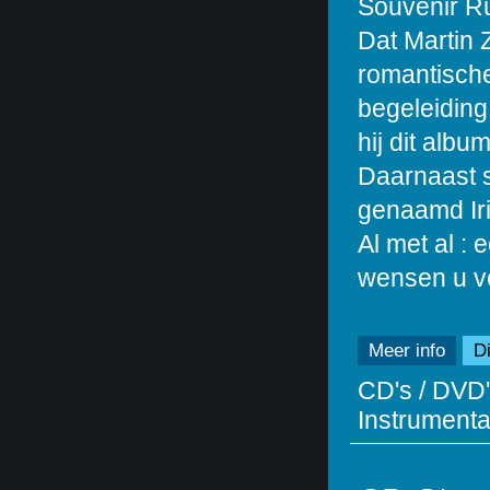
Souvenir R
Dat Martin 
romantische 
begeleiding 
hij dit albu
Daarnaast s
genaamd Ir
Al met al :
wensen u vee
Meer info
Di
CD's / DVD'
Instrumentaa