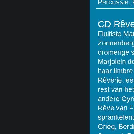
Percussie, 
CD Rêve
Fluitiste Ma
Zonnenberg
dromerige s
Marjolein d
haar timbre
Rêverie, ee
rest van he
andere Gym
Rêve van Fa
sprankelen
Grieg, Berd