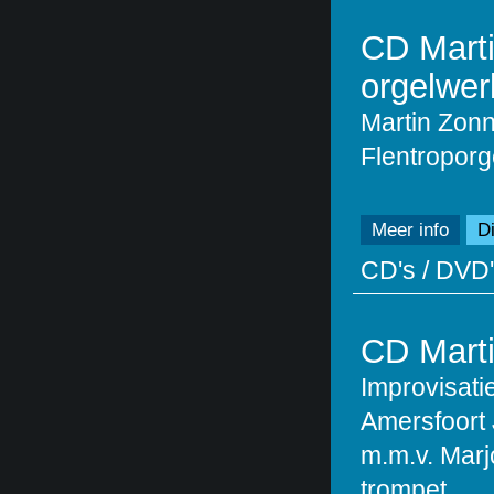
CD Mart
orgelwer
Martin Zonn
Flentroporg
Meer info
Di
CD's / DVD'
CD Marti
Improvisat
Amersfoort 
m.m.v. Marj
trompet