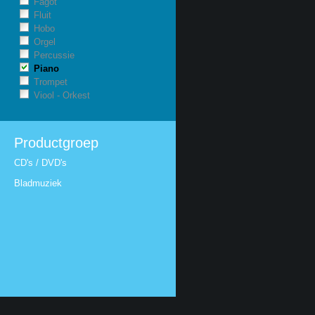
Fagot
Fluit
Hobo
Orgel
Percussie
Piano
Trompet
Viool - Orkest
Productgroep
CD's / DVD's
Bladmuziek