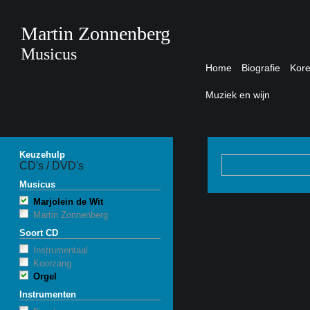
Martin Zonnenberg
Musicus
Home
Biografie
Kor
Muziek en wijn
Keuzehulp
CD's / DVD's
Musicus
Marjolein de Wit
Martin Zonnenberg
Soort CD
Instrumentaal
Koorzang
Orgel
Instrumenten