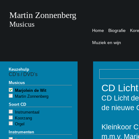
Martin Zonnenberg
Musicus
Home
Biografie
Kor
Muziek en wijn
Keuzehulp
CD's / DVD's
Musicus
CD Licht
Marjolein de Wit
Martin Zonnenberg
CD Licht de
Soort CD
de nieuwe 
Instrumentaal
Koorzang
Orgel
Kleinkoor C
Instrumenten
m.m.v. Marjo