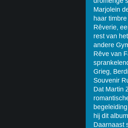
dromerige s
Marjolein d
haar timbre
Rêverie, ee
rest van he
andere Gym
Rêve van Fa
sprankelen
Grieg, Berd
Souvenir R
Dat Martin 
romantische 
begeleiding 
hij dit albu
Daarnaast s