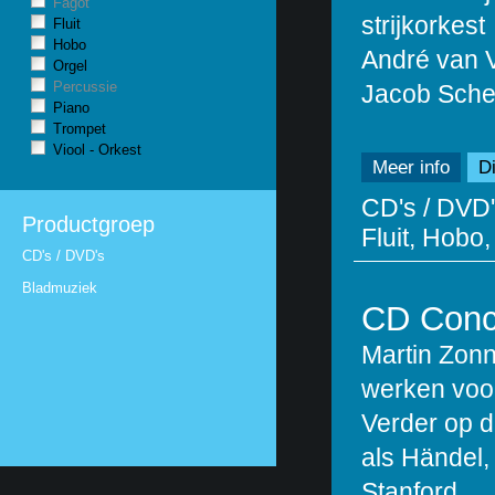
Fagot
strijkorkest
Fluit
Hobo
André van Vl
Orgel
Percussie
Jacob Sche
Piano
Trompet
Viool - Orkest
Meer info
Di
CD's / DVD'
Productgroep
Fluit, Hobo,
CD's / DVD's
Bladmuziek
CD Conce
Martin Zon
werken voor 
Verder op 
als Händel,
Stanford.