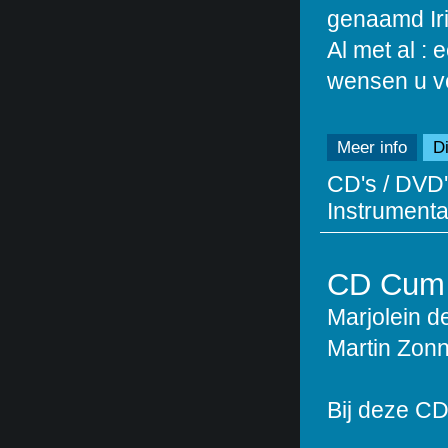
genaamd Ir
Al met al :
wensen u vee
Meer info
Di
CD's / DVD'
Instrumentaa
CD Cum 
Marjolein d
Martin Zon
Bij deze CD