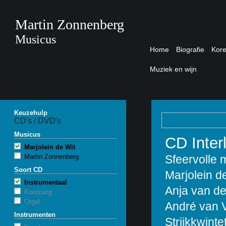
Martin Zonnenberg
Musicus
Home
Biografie
Kor
Muziek en wijn
Keuzehulp
CD's / DVD's
Musicus
CD Inter
Marjolein de Wit
Martin Zonnenberg
Sfeervolle 
Soort CD
Marjolein de 
Instrumentaal
Anja van de
Koorzang
Orgel
André van Vl
Instrumenten
Strijkkwinte