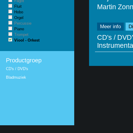
Fagot
Martin Zonn
Fluit
Hobo
Orgel
Percussie
Meer info
Di
Piano
Trompet
CD's / DVD'
Viool - Orkest
Instrumentaa
Productgroep
CD's / DVD's
Bladmuziek